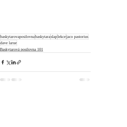
baskytarovaposilovna
baskytara
slap
lekce
jaco pastorius
dave larue
Baskytarová posilovna 101
Recent Posts
See All