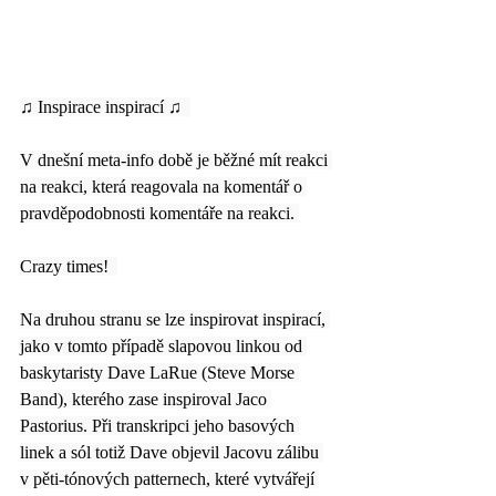
♫ Inspirace inspirací ♫  
V dnešní meta-info době je běžné mít reakci 
na reakci, která reagovala na komentář o 
pravděpodobnosti komentáře na reakci. 
Crazy times!  
Na druhou stranu se lze inspirovat inspirací, 
jako v tomto případě slapovou linkou od 
baskytaristy Dave LaRue (Steve Morse 
Band), kterého zase inspiroval Jaco 
Pastorius. Při transkripci jeho basových 
linek a sól totiž Dave objevil Jacovu zálibu 
v pěti-tónových patternech, které vytvářejí 