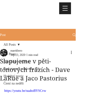
Post
All Posts
marekbero
All Posts
Sep 23, 2020
1 min read
Slapujeme v pěti-
Bass Juice - recenze
tónových frázích - Dave
Baskytarová posilovna 101
Hudební teorie
LaRue a Jaco Pastorius
Čtení na neděli
https://youtu.be/suahoBYSCvw