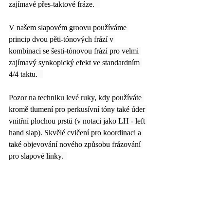
zajímavé přes-taktové fráze.   
V našem slapovém groovu používáme 
princip dvou pěti-tónových frází v 
kombinaci se šesti-tónovou frází pro velmi 
zajímavý synkopický efekt ve standardním 
4/4 taktu.   
Pozor na techniku levé ruky, kdy používáte 
kromě tlumení pro perkusívní tóny také úder 
vnitřní plochou prstů (v notaci jako LH - left 
hand slap). Skvělé cvičení pro koordinaci a 
také objevování nového způsobu frázování 
pro slapové linky.  