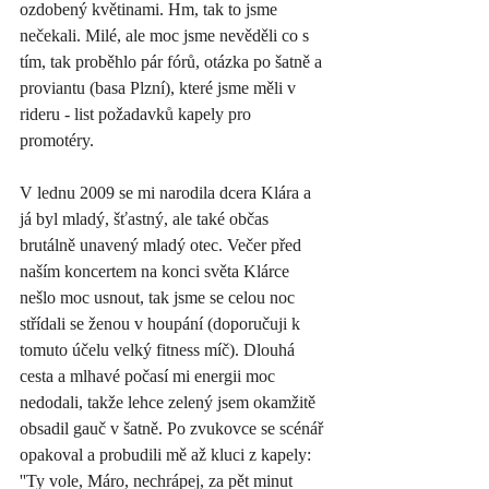
ozdobený květinami. Hm, tak to jsme 
nečekali. Milé, ale moc jsme nevěděli co s 
tím, tak proběhlo pár fórů, otázka po šatně a 
proviantu (basa Plzní), které jsme měli v 
rideru - list požadavků kapely pro 
promotéry. 
V lednu 2009 se mi narodila dcera Klára a 
já byl mladý, šťastný, ale také občas 
brutálně unavený mladý otec. Večer před 
naším koncertem na konci světa Klárce 
nešlo moc usnout, tak jsme se celou noc 
střídali se ženou v houpání (doporučuji k 
tomuto účelu velký fitness míč). Dlouhá 
cesta a mlhavé počasí mi energii moc 
nedodali, takže lehce zelený jsem okamžitě 
obsadil gauč v šatně. Po zvukovce se scénář 
opakoval a probudili mě až kluci z kapely: 
''Ty vole, Máro, nechrápej, za pět minut 