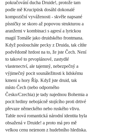
pokračování ducha Druide!, protože tam 
podle mě Krucipüsk dosáhl dokonalé 
kompoziční vyváženosti - skvěle napsané 
písničky se skoro až popovou strukturou a 
aranžemi v kombinaci s agresí a lyrickou 
magií Tomáše jako druidského frontmana. 
Když posloucháte pecky z Druida, tak cítíte 
podvědomě hrdost na to, že jste Čech. Není 
to takové to prvoplánové, zastydlé 
vlastenectví, ale tajemný, nebezpečný a 
výjimečný pocit sounáležitosti k lidskému 
kmeni u hory Říp. Když jste druid, tak 
místo Čech (nebo odporného 
Česko/Czechia) je tady najednou Bohemia a 
pocit hrdiny nebojácně stojícího proti drtivé 
převaze německého nebo ruského vlivu. 
Tahle nová romantická národní identita byla 
obsažená v Druide! a proto má pro mě 
velkou cenu nejenom z hudebního hlediska. 