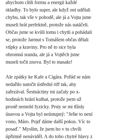
abychom cítili formu a energii každé 
skladby. To bylo super, ale když oni udělali 
chybu, tak vše v pohodě, ale já a Vojta jsme 
museli hrát perfektně, protože nás natáčeli. 
Občas jsme se kvůli tomu i chytli a pohádali 
se, protože Jarmut s Tomášem občas dělali 
vtípky a kraviny. Pro ně to sice byla 
ohromná sranda, ale já a Vojtěch jsme 
museli točit znova. Byl to masakr! 
Ale zpátky ke Kafe a Cigára. Pořád se nám 
nedařilo natočit ústřední riff tak, aby 
zařezával. Šestnáctiny mi začaly po x-
hodinách hrání kulhat, protože jsem už 
prostě nemohl fyzicky. Prsty se mi třásly 
únavou a Vojta byl neústupný: "Ješte to není 
vono, Máro. Pojď dáme další pokus. Víc to 
posaď." Myslím, že jsem ho v tu chvíli 
úpřimně nenáviděl. A do toho chytré hlavy z 