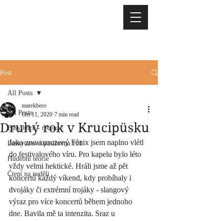
Post
All Posts
marekbero
All Posts
Oct 11, 2020
7 min read
Druhý rok v Krucipüsku
Bass Juice - recenze
Jako znovuzrozený Fénix jsem naplno vlétl 
Baskytarová posilovna 101
do festivalového víru. Pro kapelu bylo léto 
Hudební teorie
vždy velmi hektické. Hráli jsme až pět 
Čtení na neděli
koncertů každý víkend, kdy probíhaly i 
dvojáky či extrémní trojáky - slangový 
výraz pro více koncertů během jednoho 
dne. Bavila mě ta intenzita. Sraz u 