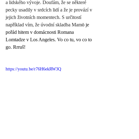
a lidského vývoje. Doufám, že se některé 
pecky usadily v srdcích lidí a že je provází v 
jejich životních momentech. S určitostí 
například vím, že úvodní skladba Mam
ö je 
pořád hitem v domácnosti Romana 
Lomtadze v Los Angeles. Vo co tu, vo co to 
go. Rrruš!
https://youtu.be/r76H6ekRW3Q
https://youtu.be/kyCIEgfKMR0