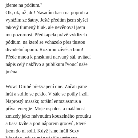
jdeme na pódium.''   
Ok, ok, už jdu! Nasadím basu na popruh a 
vyrážím ze šatny. Ještě předtím jsem slyšel 
takový tlumený hluk, ale nevěnoval jsem 
mu pozornost. Předkapela právě vyklízela 
pódium, na které se vcházelo přes tlustou 
divadelní oponu. Rozhrnu závěs a bum! 
Přede mnou k prasknutí narvaný sál, uvítací 
nápis celý nakřivo a publikum řvoucí naše 
jména. 
Wow! Druhé překvapení dne. Začali jsme 
hrát a strhlo se peklo. V sále se potily i zdi. 
Naprostý masakr, totální entuziasmus a 
příval energie. Moje ospalost a malátnost 
zmizely jako mávnutím kouzelného proutku 
a basa kvílela pod náporem groovů, které 
jsem do ní solil. Když jsme hráli Sexy 