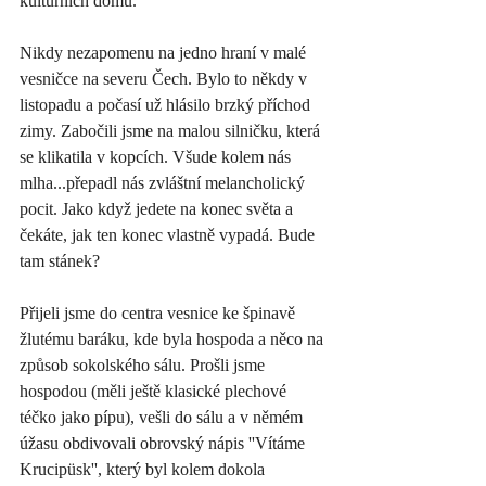
kulturních domů.
Nikdy nezapomenu na jedno hraní v malé 
vesničce na severu Čech. Bylo to někdy v 
listopadu a počasí už hlásilo brzký příchod 
zimy. Zabočili jsme na malou silničku, která 
se klikatila v kopcích. Všude kolem nás 
mlha...přepadl nás zvláštní melancholický 
pocit. Jako když jedete na konec světa a 
čekáte, jak ten konec vlastně vypadá. Bude 
tam stánek?
Přijeli jsme do centra vesnice ke špinavě 
žlutému baráku, kde byla hospoda a něco na 
způsob sokolského sálu. Prošli jsme 
hospodou (měli ještě klasické plechové 
téčko jako pípu), vešli do sálu a v němém 
úžasu obdivovali obrovský nápis ''Vítáme 
Krucipüsk'', který byl kolem dokola 