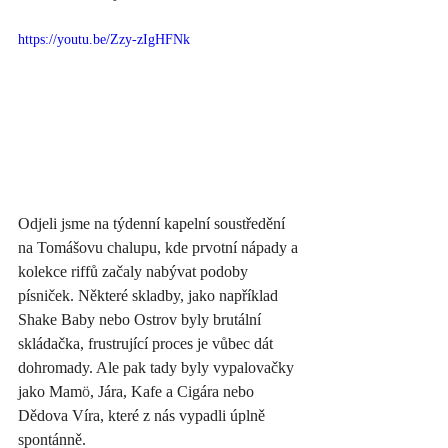
https://youtu.be/Zzy-zIgHFNk
Odjeli jsme na týdenní kapelní soustředění 
na Tomášovu chalupu, kde prvotní nápady a 
kolekce riffů začaly nabývat podoby 
písniček. Některé skladby, jako například 
Shake Baby nebo Ostrov byly brutální 
skládačka, frustrující proces je vůbec dát 
dohromady. Ale pak tady byly vypalovačky 
jako Mam
ö
, Jára, Kafe a Cigára nebo 
Dědova Víra, které z nás vypadli úplně 
spontánně. 