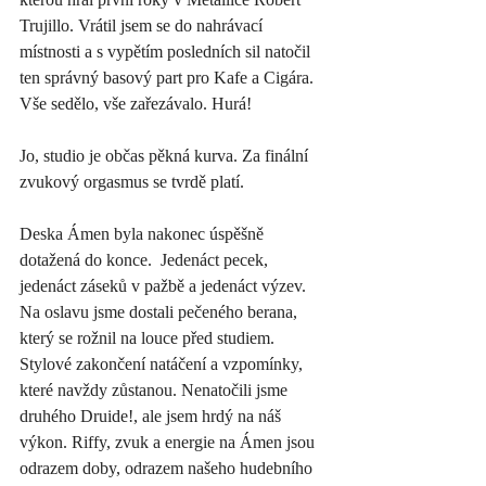
Trujillo. Vrátil jsem se do nahrávací 
místnosti a s vypětím posledních sil natočil 
ten správný basový part pro Kafe a Cigára. 
Vše sedělo, vše zařezávalo. Hurá! 
Jo, studio je občas pěkná kurva. Za finální 
zvukový orgasmus se tvrdě platí.
Deska Ámen byla nakonec úspěšně 
dotažená do konce.  Jedenáct pecek, 
jedenáct záseků v pažbě a jedenáct výzev. 
Na oslavu jsme dostali pečeného berana, 
který se rožnil na louce před studiem. 
Stylové zakončení natáčení a vzpomínky, 
které navždy zůstanou. Nenatočili jsme 
druhého Druide!, ale jsem hrdý na náš 
výkon. Riffy, zvuk a energie na Ámen jsou 
odrazem doby, odrazem našeho hudebního 