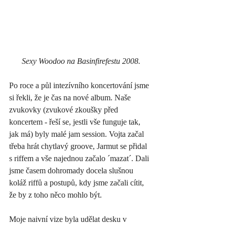
Sexy Woodoo na Basinfirefestu 2008.
Po roce a půl intezívního koncertování jsme 
si řekli, že je čas na nové album. Naše 
zvukovky (zvukové zkoušky před 
koncertem - řeší se, jestli vše funguje tak, 
jak má) byly malé jam session. Vojta začal 
třeba hrát chytlavý groove, Jarmut se přidal 
s riffem a vše najednou začalo ´mazat´. Dali 
jsme časem dohromady docela slušnou 
koláž riffů a postupů, kdy jsme začali cítit, 
že by z toho něco mohlo být. 
Moje naivní vize byla udělat desku v 