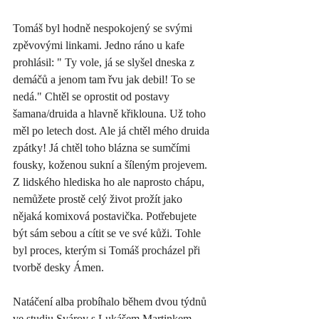
Tomáš byl hodně nespokojený se svými 
zpěvovými linkami. Jedno ráno u kafe 
prohlásil: " Ty vole, já se slyšel dneska z 
demáčů a jenom tam řvu jak debil! To se 
nedá." Chtěl se oprostit od postavy 
šamana/druida a hlavně křiklouna. Už toho 
měl po letech dost. Ale já chtěl mého druida 
zpátky! Já chtěl toho blázna se sumčími 
fousky, koženou sukní a šíleným projevem. 
Z lidského hlediska ho ale naprosto chápu, 
nemůžete prostě celý život prožít jako 
nějaká komixová postavička. Potřebujete 
být sám sebou a cítit se ve své kůži. Tohle 
byl proces, kterým si Tomáš procházel při 
tvorbě desky Ámen. 
Natáčení alba probíhalo během dvou týdnů 
ve studiu Svárov s Lukášem Martinkem 