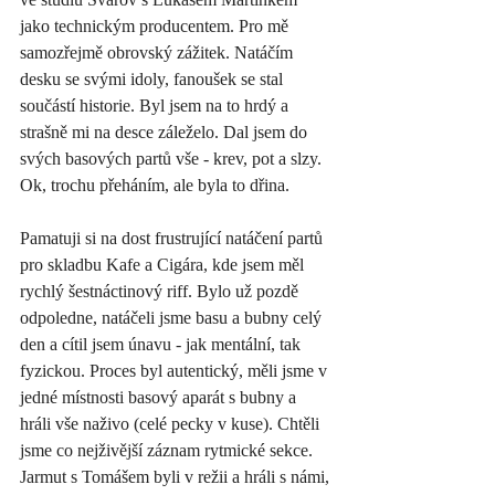
jako technickým producentem. Pro mě 
samozřejmě obrovský zážitek. Natáčím 
desku se svými idoly, fanoušek se stal 
součástí historie. Byl jsem na to hrdý a 
strašně mi na desce záleželo. Dal jsem do 
svých basových partů vše - krev, pot a slzy. 
Ok, trochu přeháním, ale byla to dřina. 
Pamatuji si na dost frustrující natáčení partů 
pro skladbu Kafe a Cigára, kde jsem měl 
rychlý šestnáctinový riff. Bylo už pozdě 
odpoledne, natáčeli jsme basu a bubny celý 
den a cítil jsem únavu - jak mentální, tak 
fyzickou. Proces byl autentický, měli jsme v 
jedné místnosti basový aparát s bubny a 
hráli vše naživo (celé pecky v kuse). Chtěli 
jsme co nejživější záznam rytmické sekce. 
Jarmut s Tomášem byli v režii a hráli s námi, 