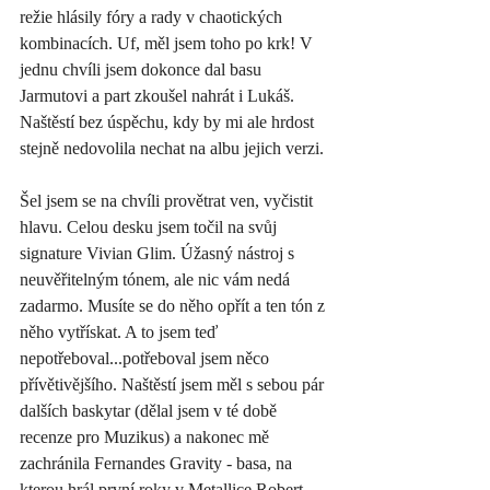
režie hlásily fóry a rady v chaotických 
kombinacích. Uf, měl jsem toho po krk! V 
jednu chvíli jsem dokonce dal basu 
Jarmutovi a part zkoušel nahrát i Lukáš. 
Naštěstí bez úspěchu, kdy by mi ale hrdost 
stejně nedovolila nechat na albu jejich verzi. 
Šel jsem se na chvíli provětrat ven, vyčistit 
hlavu. Celou desku jsem točil na svůj 
signature Vivian Glim. Úžasný nástroj s 
neuvěřitelným tónem, ale nic vám nedá 
zadarmo. Musíte se do něho opřít a ten tón z 
něho vytřískat. A to jsem teď 
nepotřeboval...potřeboval jsem něco 
přívětivějšího. Naštěstí jsem měl s sebou pár 
dalších baskytar (dělal jsem v té době 
recenze pro Muzikus) a nakonec mě 
zachránila Fernandes Gravity - basa, na 
kterou hrál první roky v Metallice Robert 