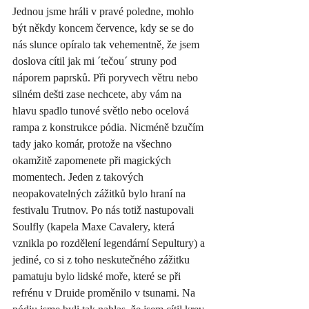
Jednou jsme hráli v pravé poledne, mohlo 
být někdy koncem července, kdy se se do 
nás slunce opíralo tak vehementně, že jsem 
doslova cítil jak mi ´tečou´ struny pod 
náporem paprsků. Při poryvech větru nebo 
silném dešti zase nechcete, aby vám na 
hlavu spadlo tunové světlo nebo ocelová 
rampa z konstrukce pódia. Nicméně bzučím 
tady jako komár, protože na všechno 
okamžitě zapomenete při magických 
momentech. Jeden z takových 
neopakovatelných zážitků bylo hraní na 
festivalu Trutnov. Po nás totiž nastupovali 
Soulfly (kapela Maxe Cavalery, která 
vznikla po rozdělení legendární Sepultury) a 
jediné, co si z toho neskutečného zážitku 
pamatuju bylo lidské moře, které se při 
refrénu v Druide proměnilo v tsunami. Na 