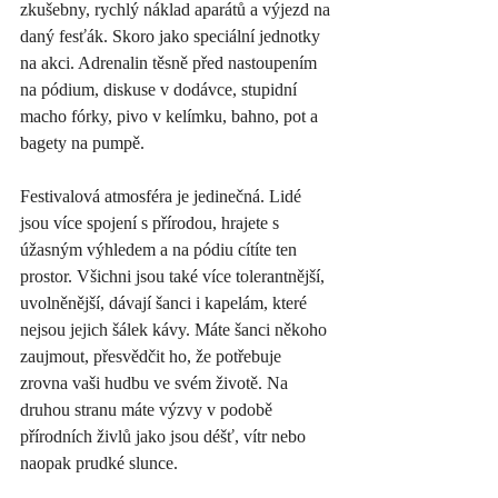
zkušebny, rychlý náklad aparátů a výjezd na 
daný fesťák. Skoro jako speciální jednotky 
na akci. Adrenalin těsně před nastoupením 
na pódium, diskuse v dodávce, stupidní 
macho fórky, pivo v kelímku, bahno, pot a 
bagety na pumpě. 
Festivalová atmosféra je jedinečná. Lidé 
jsou více spojení s přírodou, hrajete s 
úžasným výhledem a na pódiu cítíte ten 
prostor. Všichni jsou také více tolerantnější, 
uvolněnější, dávají šanci i kapelám, které 
nejsou jejich šálek kávy. Máte šanci někoho 
zaujmout, přesvědčit ho, že potřebuje 
zrovna vaši hudbu ve svém životě. Na 
druhou stranu máte výzvy v podobě 
přírodních živlů jako jsou déšť, vítr nebo 
naopak prudké slunce. 