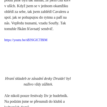
pódiu jsme byli tak nahlas, že jsem cítil krev 
v uších. Když jsem se v jednom okamžiku 
ohlédl za sebe, tak jsem zahlédl Cavaleru a 
spol. jak se pohupujou do rytmu a paří na 
nás. Vepředu tsunami, vzadu Soufly. Tak 
tomuhle říkám šťavnatý sendvič.  
https://youtu.be/sB3SGICTBIM
Hraní skladeb ze zásadní desky Druide! byl 
naživo vždy zážitek.
Ale nikoli pouze festivaly živ je hudebník. 
Na podzim jsme se přesunuli do klubů a 