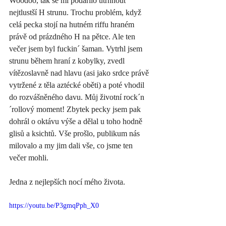
Woodoo, tak se mi podařilo utrhnout 
nejtlustší H strunu. Trochu problém, když 
celá pecka stojí na hutném riffu hraném 
právě od prázdného H na pětce. Ale ten 
večer jsem byl fuckin´ šaman. Vytrhl jsem 
strunu během hraní z kobylky, zvedl 
vítězoslavně nad hlavu (asi jako srdce právě 
vytržené z těla aztécké oběti) a poté vhodil 
do rozvášněného davu. Můj životní rock´n
´rollový moment! Zbytek pecky jsem pak 
dohrál o oktávu výše a dělal u toho hodně 
glisů a ksichtů. Vše prošlo, publikum nás 
milovalo a my jim dali vše, co jsme ten 
večer mohli. 
Jedna z nejlepších nocí mého života. 
https://youtu.be/P3gmqPph_X0