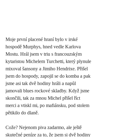
Moje první placené hraní bylo v irské 
hospodě Murphys, hned vedle Karlova 
Mostu. Hrál jsem v triu s francouzským 
kytaristou Michelem Turchetti, který plynule 
mixoval šansony a Jimiho Hendrixe. Přišel 
jsem do hospody, zapojil se do komba a pak 
jsme asi tak dvě hodiny hráli a napůl 
jamovali blues rockové skladby. Když jsme 
skončili, tak za mnou Michel přišel říct 
merci a vtiskl mi, po mafiánsku, pod stolem 
pětikilo do dlaně. 
Cože? Nejenom piva zadarmo, ale ještě 
skutečné peníze za to, že jsem si dvě hodiny 