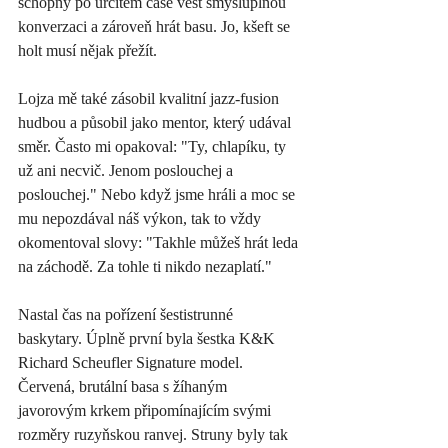
schopný po určitém čase vést smysluplnou 
konverzaci a zároveň hrát basu. Jo, kšeft se 
holt musí nějak přežít. 
Lojza mě také zásobil kvalitní jazz-fusion 
hudbou a působil jako mentor, který udával 
směr. Často mi opakoval: "Ty, chlapíku, ty 
už ani necvič. Jenom poslouchej a 
poslouchej." Nebo když jsme hráli a moc se 
mu nepozdával náš výkon, tak to vždy 
okomentoval slovy: "Takhle můžeš hrát leda 
na záchodě. Za tohle ti nikdo nezaplatí."
Nastal čas na pořízení šestistrunné 
baskytary. Úplně první byla šestka K&K 
Richard Scheufler Signature model. 
Červená, brutální basa s žíhaným 
javorovým krkem připomínajícím svými 
rozměry ruzyňskou ranvej. Struny byly tak 