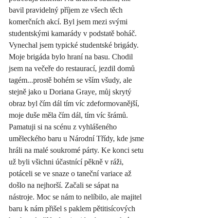
bavil pravidelný příjem ze všech těch 
komerčních akcí. Byl jsem mezi svými 
studentskými kamarády v podstatě boháč. 
Vynechal jsem typické studentské brigády. 
Moje brigáda bylo hraní na basu. Chodil 
jsem na večeře do restaurací, jezdil domů 
tagém...prostě bohém se vším všudy, ale 
stejně jako u Doriana Graye, můj skrytý 
obraz byl čím dál tím víc zdeformovanější, 
moje duše měla čím dál, tím víc šrámů. 
Pamatuji si na scénu z vyhlášeného 
uměleckého baru u Národní Třídy, kde jsme 
hráli na malé soukromé párty. Ke konci setu 
už byli všichni účastnící pěkně v ráži, 
potáceli se ve snaze o taneční variace až 
došlo na nejhorší. Začali se sápat na 
nástroje. Moc se nám to nelíbilo, ale majitel 
baru k nám přišel s paklem pětitisícových 