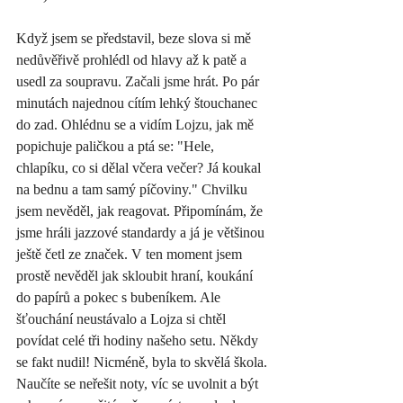
Když jsem se představil, beze slova si mě 
nedůvěřivě prohlédl od hlavy až k patě a 
usedl za soupravu. Začali jsme hrát. Po pár 
minutách najednou cítím lehký štouchanec 
do zad. Ohlédnu se a vidím Lojzu, jak mě 
popichuje paličkou a ptá se: "Hele, 
chlapíku, co si dělal včera večer? Já koukal 
na bednu a tam samý píčoviny." Chvilku 
jsem nevěděl, jak reagovat. Připomínám, že 
jsme hráli jazzové standardy a já je většinou 
ještě četl ze značek. V ten moment jsem 
prostě nevěděl jak skloubit hraní, koukání 
do papírů a pokec s bubeníkem. Ale 
šťouchání neustávalo a Lojza si chtěl 
povídat celé tři hodiny našeho setu. Někdy 
se fakt nudil! Nicméně, byla to skvělá škola. 
Naučíte se neřešit noty, víc se uvolnit a být 