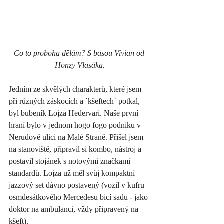
Co to proboha dělám? S basou Vivian od 
Honzy Vlasáka.
Jedním ze skvělých charakterů, které jsem 
při různých záskocích a ´kšeftech´ potkal, 
byl bubeník Lojza Hedervari. Naše první 
hraní bylo v jednom hogo fogo podniku v 
Nerudově ulici na Malé Straně. Přišel jsem 
na stanoviště, připravil si kombo, nástroj a 
postavil stojánek s notovými značkami 
standardů. Lojza už měl svůj kompaktní 
jazzový set dávno postavený (vozil v kufru 
osmdesátkového Mercedesu bicí sadu - jako 
doktor na ambulanci, vždy připravený na 
kšeft). 