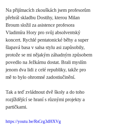
Na přijímacích zkouškách jsem profesorům 
přehrál skladbu Dostihy, kterou Milan 
Broum složil za asistence profesora 
Vladimíra Hory pro svůj absolventský 
koncert. Rychlé pentatonické běhy a super 
šlapavá basa v salsa stylu asi zapůsobily, 
protože se mi nějakým záhadným způsobem 
povedlo na Ježkárnu dostat. Brali myslím 
jenom dva lidi z celé republiky, takže pro 
mě to bylo ohromné zadostiučinění. 
Tak a teď zvládnout dvě školy a do toho 
rozjíždějící se hraní s různými projekty a 
partičkami. 
https://youtu.be/RsCrg3dHXVg