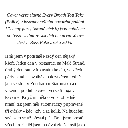
Cover verze slavné Every Breath You Take 
(Police) v instrumentálním basovém podání. 
Všechny party (kromě bicích) jsou natočené 
na basu. Jedna ze skladeb mé první sólové 
´desky´ Bass Fake z roku 2003.   
Hrál jsem v podstatě každý den nějaký 
kšeft. Jeden den v restauraci na Malé Straně, 
druhý den raut v luxusním hotelu, ve středu 
párty band na svatbě a pak závěrem týdně 
jam session v Zoo baru u Staromáku a o 
víkendu poklidné cover verze Stinga v 
kavárně. Když mi někdo volal ohledně 
hraní, tak jsem měl automaticky připravené 
tři otázky - kde, kdy a za kolik. Na hudební 
styl jsem se už přestal ptát. Bral jsem prostě 
všechno. Chtěl jsem nasávat zkušenosti jako 