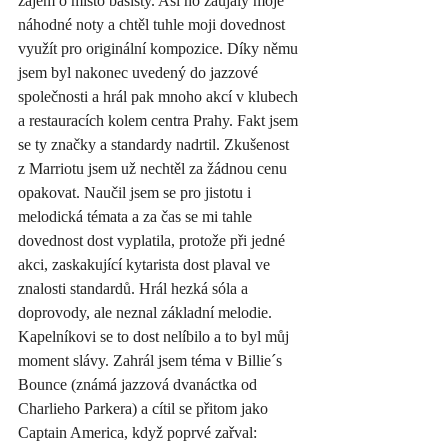
zájem o místo basisty. Asi ho zaujaly moje 
náhodné noty a chtěl tuhle moji dovednost 
využít pro originální kompozice. Díky němu 
jsem byl nakonec uvedený do jazzové 
společnosti a hrál pak mnoho akcí v klubech 
a restauracích kolem centra Prahy. Fakt jsem 
se ty značky a standardy nadrtil. Zkušenost 
z Marriotu jsem už nechtěl za žádnou cenu 
opakovat. Naučil jsem se pro jistotu i 
melodická témata a za čas se mi tahle 
dovednost dost vyplatila, protože při jedné 
akci, zaskakující kytarista dost plaval ve 
znalosti standardů. Hrál hezká sóla a 
doprovody, ale neznal základní melodie. 
Kapelníkovi se to dost nelíbilo a to byl můj 
moment slávy. Zahrál jsem téma v Billie´s 
Bounce (známá jazzová dvanáctka od 
Charlieho Parkera) a cítil se přitom jako 
Captain America, když poprvé zařval: 