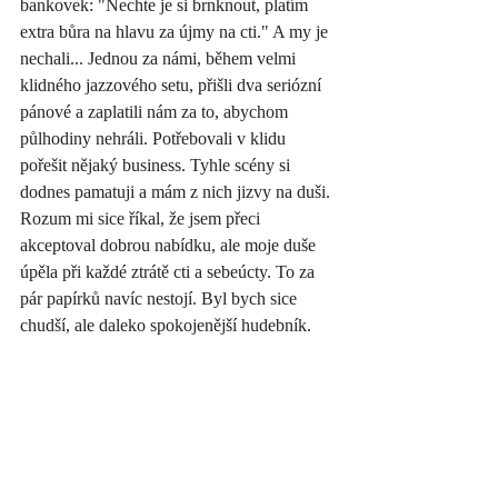
bankovek: "Nechte je si brnknout, platím 
extra bůra na hlavu za újmy na cti." A my je 
nechali... Jednou za námi, během velmi 
klidného jazzového setu, přišli dva seriózní 
pánové a zaplatili nám za to, abychom 
půlhodiny nehráli. Potřebovali v klidu 
pořešit nějaký business. Tyhle scény si 
dodnes pamatuji a mám z nich jizvy na duši. 
Rozum mi sice říkal, že jsem přeci 
akceptoval dobrou nabídku, ale moje duše 
úpěla při každé ztrátě cti a sebeúcty. To za 
pár papírků navíc nestojí. Byl bych sice 
chudší, ale daleko spokojenější hudebník.