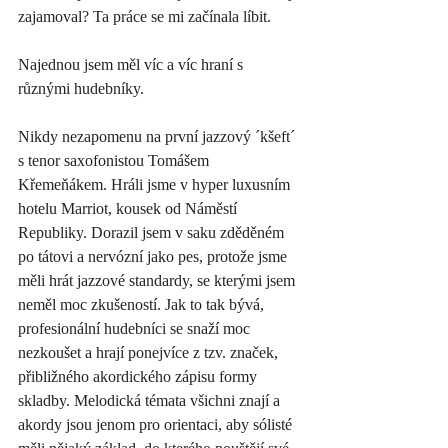
zajamoval? Ta práce se mi začínala líbit. 
Najednou jsem měl víc a víc hraní s 
různými hudebníky. 
Nikdy nezapomenu na první jazzový ´kšeft´ 
s tenor saxofonistou Tomášem 
Křemeňákem. Hráli jsme v hyper luxusním 
hotelu Marriot, kousek od Náměstí 
Republiky. Dorazil jsem v saku zděděném 
po tátovi a nervózní jako pes, protože jsme 
měli hrát jazzové standardy, se kterými jsem 
neměl moc zkušeností. Jak to tak bývá, 
profesionální hudebníci se snaží moc 
nezkoušet a hrají ponejvíce z tzv. značek, 
přibližného akordického zápisu formy 
skladby. Melodická témata všichni znají a 
akordy jsou jenom pro orientaci, aby sólisté 