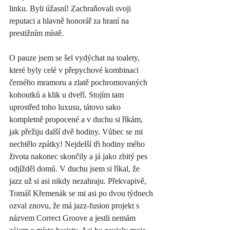
linku. Byli úžasní! Zachraňovali svoji 
reputaci a hlavně honorář za hraní na 
prestižním místě. 
O pauze jsem se šel vydýchat na toalety, 
které byly celé v přepychové kombinaci 
černého mramoru a zlatě pochromovaných 
kohoutků a klik u dveří. Stojím tam 
uprostřed toho luxusu, tátovo sako 
kompletně propocené a v duchu si říkám, 
jak přežiju další dvě hodiny. Vůbec se mi 
nechtělo zpátky! Nejdelší tři hodiny mého 
života nakonec skončily a já jako zbitý pes 
odjížděl domů. V duchu jsem si říkal, že 
jazz už si asi nikdy nezahraju. Překvapivě, 
Tomáš Křemenák se mi asi po dvou týdnech 
ozval znovu, že má jazz-fusion projekt s 
názvem Correct Groove a jestli nemám 