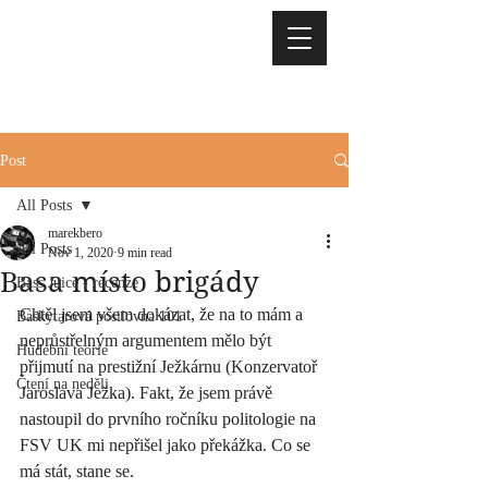
Post
All Posts
marekbero
All Posts
Nov 1, 2020
9 min read
Basa místo brigády
Bass Juice - recenze
Chtěl jsem všem dokázat, že na to mám a 
Baskytarová posilovna 101
neprůstřelným argumentem mělo být 
Hudební teorie
přijmutí na prestižní Ježkárnu (Konzervatoř 
Čtení na neděli
Jaroslava Ježka). Fakt, že jsem právě 
nastoupil do prvního ročníku politologie na 
FSV UK mi nepřišel jako překážka. Co se 
má stát, stane se. 