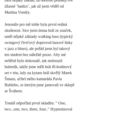
měli nějaký základ, do kterého pouštějí své 
úžasné ´hadice´, jak už jsem věděl od 
Martina Vondry. 
Jenomže pro mě tohle byla první reálná 
zkušenost. Sice jsem doma hrál ze značek, 
uměl nějaké základy walking bass (typický 
swingový čtvrťový doprovod basové linky 
v jazz a blues), ale pořád jsem byl takový 
ten student bez náležité praxe. Aby mé 
neštěstí bylo dokonalé, tak nedorazil 
bubeník, takže jsme měli hrát tří-hodinový 
set v triu, kdy na kytaru hrál skvělý Marek 
Šmaus, učitel mého kamaráda Pavla 
Bubleho, se kterým jsme jamovali ve sklepě 
se Švábem. 
Tomáš odpočítal první skladbu: " One, 
two...one, two, three, four.." Hypnotizoval 