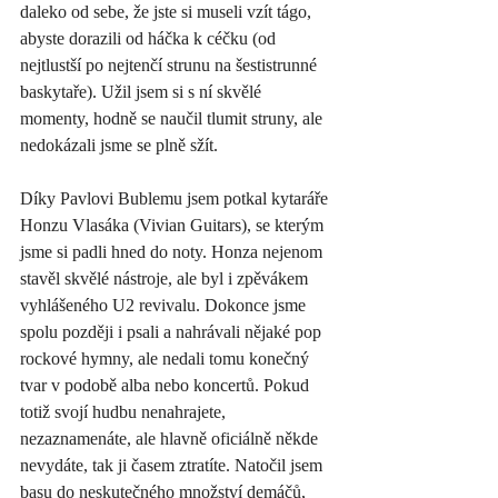
daleko od sebe, že jste si museli vzít tágo, 
abyste dorazili od háčka k céčku (od 
nejtlustší po nejtenčí strunu na šestistrunné 
baskytaře). Užil jsem si s ní skvělé 
momenty, hodně se naučil tlumit struny, ale 
nedokázali jsme se plně sžít. 
Díky Pavlovi Bublemu jsem potkal kytaráře 
Honzu Vlasáka (Vivian Guitars), se kterým 
jsme si padli hned do noty. Honza nejenom 
stavěl skvělé nástroje, ale byl i zpěvákem 
vyhlášeného U2 revivalu. Dokonce jsme 
spolu později i psali a nahrávali nějaké pop 
rockové hymny, ale nedali tomu konečný 
tvar v podobě alba nebo koncertů. Pokud 
totiž svojí hudbu nenahrajete, 
nezaznamenáte, ale hlavně oficiálně někde 
nevydáte, tak ji časem ztratíte. Natočil jsem 
basu do neskutečného množství demáčů, 