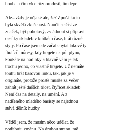
houba a čím více různorodosti, tím lépe. 
Ale...vždy je nějaké ale, že? Zpočátku to 
byla skvělá zkušenost. Naučit se číst ze 
značek, být pohotový, zvládnout si připravit 
desítky skladeb v krátkém čase, hrát různé 
styly. Po čase jsem ale začal chytat takové ty 
´holící´ móresy, kdy hrajete na půl plynu, 
koukáte na hodinky a hlavně vám je tak 
trochu jedno, co vlastně hrajete. Už nemáte 
touhu hrát basovou linku, tak, jak je v 
originále, protože prostě musíte za večer 
zahrát ještě dalších třicet, čtyřicet skladeb. 
Není čas na detaily, na umění. A z 
nadšeného mladého basisty se najednou 
stává dělník hudby. 
Věděl jsem, že musím něco udělat, že 
potřebuju změnu. Na druhou stranu, mě 