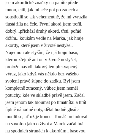
jsem akordické značky na papíře přede 
mnou, cítil, jak mi teče pot po zádech a 
soustředil se tak vehementně, že mi vyrazila 
tlustá žíla na čele. První akord jsem trefil, 
dobrý...přichází druhý akord, třetí, pořád 
držím...koukám vedle na Marka, jak hraje 
akordy, které jsem v životě neslyšel. 
Najednou ale slyším, že i já hraju basu, 
kterou zřejmě ani on v životě neslyšel, 
protože nasadil takový ten překvapený 
výraz, jako když vás někdo bez vašeho 
svolení právě štípne do zadku. Byl jsem 
kompletně ztracený, vůbec jsem neměl 
potuchy, kde ve skladbě právě jsem. Začal 
jsem jenom tak bloumat po hmatníku a hrát 
úplně náhodné noty, dělal hodně glisů a 
modlil se, ať už je konec. Tomáš preludoval 
na saxofon jako o život a Marek začal hrát 
na spodních strunách k akordům i basovou 