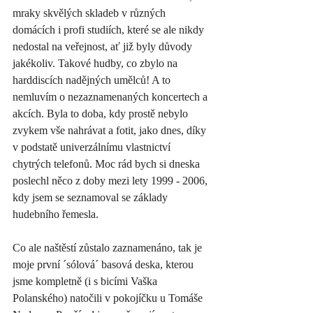
mraky skvělých skladeb v různých 
domácích i profi studiích, které se ale nikdy 
nedostal na veřejnost, ať již byly důvody 
jakékoliv. Takové hudby, co zbylo na 
harddiscích nadějných umělců! A to 
nemluvím o nezaznamenaných koncertech a 
akcích. Byla to doba, kdy prostě nebylo 
zvykem vše nahrávat a fotit, jako dnes, díky 
v podstatě univerzálnímu vlastnictví 
chytrých telefonů. Moc rád bych si dneska 
poslechl něco z doby mezi lety 1999 - 2006, 
kdy jsem se seznamoval se základy 
hudebního řemesla.
Co ale naštěstí zůstalo zaznamenáno, tak je 
moje první ´sólová´ basová deska, kterou 
jsme kompletně (i s bicími Vaška 
Polanského) natočili v pokojíčku u Tomáše 