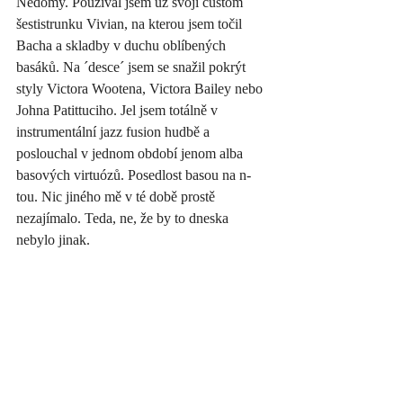
Nedomy. Používal jsem už svojí custom 
šestistrunku Vivian, na kterou jsem točil 
Bacha a skladby v duchu oblíbených 
basáků. Na ´desce´ jsem se snažil pokrýt 
styly Victora Wootena, Victora Bailey nebo 
Johna Patittuciho. Jel jsem totálně v 
instrumentální jazz fusion hudbě a 
poslouchal v jednom období jenom alba 
basových virtuózů. Posedlost basou na n-
tou. Nic jiného mě v té době prostě 
nezajímalo. Teda, ne, že by to dneska 
nebylo jinak.   