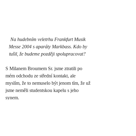
Na hudebním veletrhu Frankfurt Musik 
Messe 2004 s aparáty Markbass. Kdo by 
tušil, že budeme později spolupracovat?  
S Milanem Broumem Sr. jsme ztratili po 
mém odchodu ze střední kontakt, ale 
myslím, že to nemuselo být jenom tím, že už 
jsme neměli studentskou kapelu s jeho 
synem. 
Na střední jsem měl divoké období, kdy 
jsem poslouchal metal, punk nebo hardcore 
a vymetal všechny undergroundové kluby v 
Praze. Vždy mě na koncertech fascinovalo 