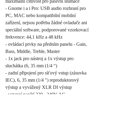
maximální citlivost pro pasivní snímače
- Gnome i a i Pro: USB audio rozhraní pro 
PC, MAC nebo kompatibilní mobilní 
zařízení, nejsou potřeba žádné ovladače ani 
speciální software, podporované vzorkovací 
frekvence: 44,1 kHz a 48 kHz
- ovládací prvky na předním panelu - Gain, 
Bass, Middle, Treble, Master
- 1x jack pro nástroj a 1x výstup pro 
sluchátka (6, 35 mm (1/4 “)
- zadní připojení pro síťový vstup (zásuvka 
IEC), 6, 35 mm (1/4 ") reproduktorový 
výstup a vyvážený XLR DI výstup
- vstupní napětí 220 - 240V AC
- rozměry (D x Š x V) 170 x 118 x 45,5 mm 
/ 6 11/16 "x 4 41/64" x 1 51/64 "
- hmotnost 0,96 kg až 2,5 kg podle typu
- vč. napájecí kabel se zástrčkou EU
- k dispozici od poloviny září.