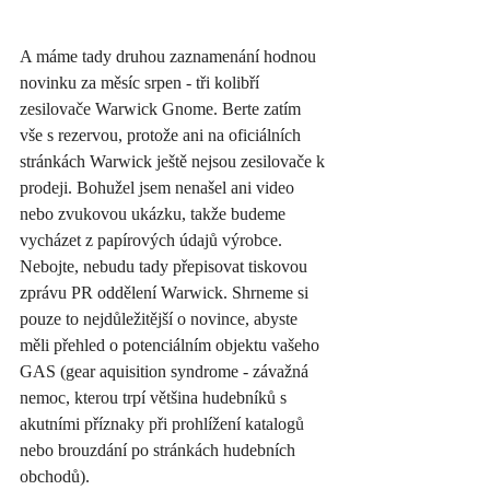
A máme tady druhou zaznamenání hodnou 
novinku za měsíc srpen - tři kolibří 
zesilovače Warwick Gnome. Berte zatím 
vše s rezervou, protože ani na oficiálních 
stránkách Warwick ještě nejsou zesilovače k 
prodeji. Bohužel jsem nenašel ani video 
nebo zvukovou ukázku, takže budeme 
vycházet z papírových údajů výrobce. 
Nebojte, nebudu tady přepisovat tiskovou 
zprávu PR oddělení Warwick. Shrneme si 
pouze to nejdůležitější o novince, abyste 
měli přehled o potenciálním objektu vašeho 
GAS (gear aquisition syndrome - závažná 
nemoc, kterou trpí většina hudebníků s 
akutními příznaky při prohlížení katalogů 
nebo brouzdání po stránkách hudebních 
obchodů). 