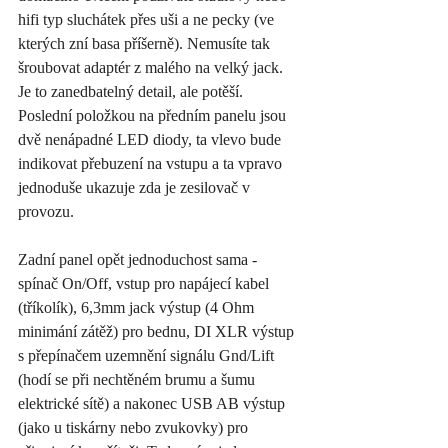
hifi typ sluchátek přes uši a ne pecky (ve 
kterých zní basa příšerně). Nemusíte tak 
šroubovat adaptér z malého na velký jack. 
Je to zanedbatelný detail, ale potěší. 
Poslední položkou na předním panelu jsou 
dvě nenápadné LED diody, ta vlevo bude 
indikovat přebuzení na vstupu a ta vpravo 
jednoduše ukazuje zda je zesilovač v 
provozu. 
Zadní panel opět jednoduchost sama - 
spínač On/Off, vstup pro napájecí kabel 
(tříkolík), 6,3mm jack výstup (4 Ohm 
minimání zátěž) pro bednu, DI XLR výstup 
s přepínačem uzemnění signálu Gnd/Lift 
(hodí se při nechtěném brumu a šumu 
elektrické sítě) a nakonec USB AB výstup 
(jako u tiskárny nebo zvukovky) pro 