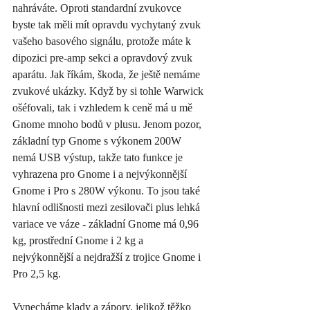
nahráváte. Oproti standardní zvukovce 
byste tak měli mít opravdu vychytaný zvuk 
vašeho basového signálu, protože máte k 
dipozici pre-amp sekci a opravdový zvuk 
aparátu. Jak říkám, škoda, že ještě nemáme 
zvukové ukázky. Když by si tohle Warwick 
ošéfovali, tak i vzhledem k ceně má u mě 
Gnome mnoho bodů v plusu. Jenom pozor, 
základní typ Gnome s výkonem 200W 
nemá USB výstup, takže tato funkce je 
vyhrazena pro Gnome i a nejvýkonnější 
Gnome i Pro s 280W výkonu. To jsou také 
hlavní odlišnosti mezi zesilovači plus lehká 
variace ve váze - základní Gnome má 0,96 
kg, prostřední Gnome i 2 kg a 
nejvýkonnější a nejdražší z trojice Gnome i 
Pro 2,5 kg.  
Vynecháme klady a zápory, jelikož těžko 