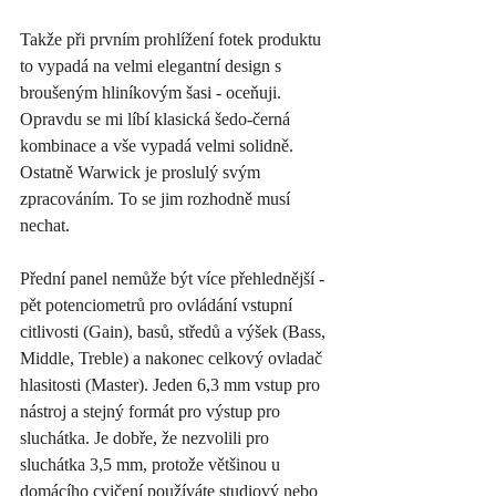
Takže při prvním prohlížení fotek produktu 
to vypadá na velmi elegantní design s 
broušeným hliníkovým šasi - oceňuji. 
Opravdu se mi líbí klasická šedo-černá 
kombinace a vše vypadá velmi solidně. 
Ostatně Warwick je proslulý svým 
zpracováním. To se jim rozhodně musí 
nechat. 
Přední panel nemůže být více přehlednější - 
pět potenciometrů pro ovládání vstupní 
citlivosti (Gain), basů, středů a výšek (Bass, 
Middle, Treble) a nakonec celkový ovladač 
hlasitosti (Master). Jeden 6,3 mm vstup pro 
nástroj a stejný formát pro výstup pro 
sluchátka. Je dobře, že nezvolili pro 
sluchátka 3,5 mm, protože většinou u 
domácího cvičení používáte studiový nebo 