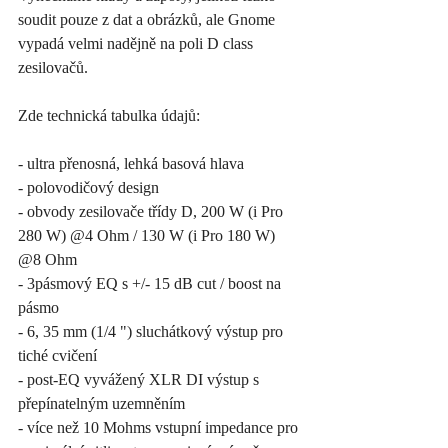
soudit pouze z dat a obrázků, ale Gnome 
vypadá velmi nadějně na poli D class 
zesilovačů. 
Zde technická tabulka údajů:
- ultra přenosná, lehká basová hlava
- polovodičový design
- obvody zesilovače třídy D, 200 W (i Pro 
280 W) @4 Ohm / 130 W (i Pro 180 W) 
@8 Ohm
- 3pásmový EQ s +/- 15 dB cut / boost na 
pásmo
- 6, 35 mm (1/4 ") sluchátkový výstup pro 
tiché cvičení
- post-EQ vyvážený XLR DI výstup s 
přepínatelným uzemněním 
- více než 10 Mohms vstupní impedance pro 