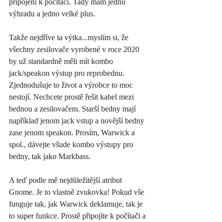
připojení k počítači. Tady mám jednu 
výhradu a jedno velké plus. 
Takže nejdříve ta výtka...myslím si, že 
všechny zesilovače vyrobené v roce 2020 
by už standardně měli mít kombo 
jack/speakon výstup pro reprobednu. 
Zjednodušuje to život a výrobce to moc 
nestojí. Nechcete prostě řešit kabel mezi 
bednou a zesilovačem. Starší bedny mají 
například jenom jack vstup a novější bedny 
zase jenom speakon. Prosím, Warwick a 
spol., dávejte všude kombo výstupy pro 
bedny, tak jako Markbass.
A teď podle mě nejdůležitější atribut 
Gnome. Je to vlastně zvukovka! Pokud vše 
funguje tak, jak Warwick deklamuje, tak je 
to super funkce. Prostě připojíte k počítači a 