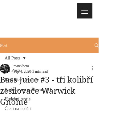
Post
All Posts
marekbero
All Posts
Sep 4, 2020
3 min read
Bass Juice #3 - tři kolibří
Bass Juice - recenze
zesilovače Warwick
Baskytarová posilovna 101
Hudební teorie
Gnome
Čtení na neděli