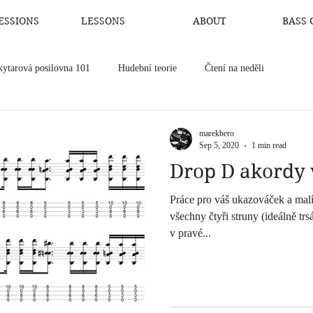
ESSIONS
LESSONS
ABOUT
BASS 
kytarová posilovna 101
Hudební teorie
Čtení na neděli
marekbero
Sep 5, 2020
1 min read
Drop D akordy 
Práce pro váš ukazováček a malí
všechny čtyři struny (ideálně t
v pravé...