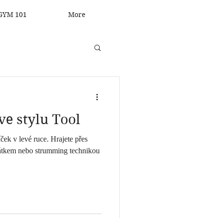
GYM 101
More
ve stylu Tool
ček v levé ruce. Hrajete přes
rsátkem nebo strumming technikou